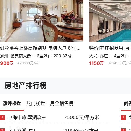
红杉溪谷上叠高端别墅 电梯入户 6室 带2路台 近市政府急售
通州 潞苑南大街
6室2厅 · 209.37㎡
大兴 亦庄
4室2厅 · 
900
1150
万
42986.1元/㎡
万
62841.53元/㎡
房地产排行榜
热评楼盘
热门楼盘
房企销售榜
问
中海中旅·翠湖玖章
75000元/平方米
1
1
水墨林溪Ⅲ期
21840元/平方米
2
2