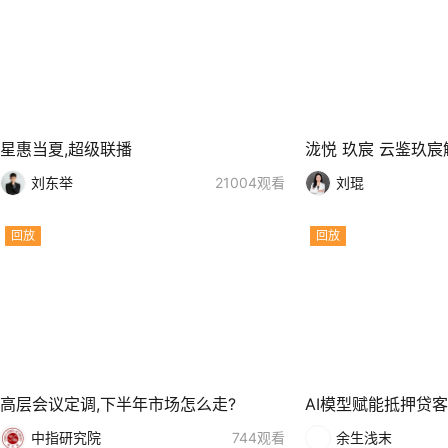
星惠当夏,超级联播
泷悦 玖宸 云鉴玖
刘东举
21004观看
刘琨
回放
回放
高层会议定调,下半年市场怎么走?
AI模型赋能抵押贷
中指研究院
744观看
余生浅末