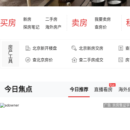
㎡
04月11日
中建·方程国贤府
52000元/
新房
二手房
我要卖房
买房
卖房
㎡
探房笔记
海外房产
查房价
04月24日
首钢·璟瑞长安
61000元/㎡
05月01日
房
北京新开楼盘
北京新房交房
查
产
首创禧悦兴城
35000元/
工
查北京房价
查二手房成交
房
具
㎡
05月16日
北京城建·龙樾海
55800元/
序
㎡
05月27日
今日焦点
今日推荐
直播看房
海外
裕龙湾
21500元/㎡
06月06日
广告
京房售证字(
京投发展·森屿文
75000元/㎡
华
兴创·万象茗筑
50000元/
㎡
06月26日