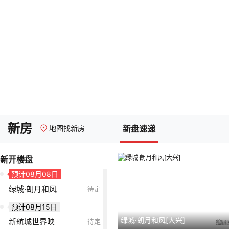
国樾天颂
25000元/
㎡
06月27日
北京建工·嘉棠雅
71000元/㎡
序
保利熙瑞
115000元/
㎡
06月28日
青雲国樾
54000元/
㎡
07月05日
北京城建·和知
280万元/套
新房
地图找新房
新盘速递
筑|铂瑞
07月25日
懋源·騴橒臺
115000元/
新开楼盘
㎡
预计08月08日
绿城·朗月和风
待定
预计08月15日
绿城·朗月和风[大兴]
新航城世界映
待定