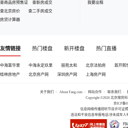
查商品房预售证
|
查新房成交
我要出租
|
查北京房价
|
查二手房成交
房贷计算器
友情链接
热门楼盘
新开楼盘
热门直播
中海富华里
中海永定玖里
丽苑太和
北京法拍房
首开熙
桂林房地产
北京房产网
深圳房产网
上海房产网
关于我们
‖
About Fang.com
‖
网站合作
‖
联系我们
‖
Copyright ©
2026 北京搜房科技发展
京
ICP
备
0
信息网络传播视听节目许可证照01
违法和不良信息举报电话/涉未成年人