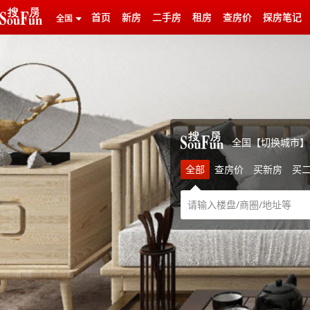
首页
新房
二手房
租房
查房价
探房笔记
全国
全国【
切换城市
】
全部
查房价
买新房
买
03月29日
国贤府PARK
60000元/
㎡
04月10日
国贸T30公馆
108000元/