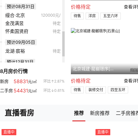
预计08月31日
价格待定
查看详
缦合·北京
120000元/
待售
洋房
五至六环
㎡
金茂满昱
品牌地产
公园地产
装修交付
待定
景观居所
怀柔国贤府
待定
预计09月05日
龙湖·宸裕
待定
预计12月31日
北京城建·龍樾璟序[石景山]
国祥源境
8月房价行情
28000元/
㎡
北京城建·和知筑
38000元/
价格待定
查看详
58831
新房
环比↑2.87%
元/㎡
㎡
54431
待售
装修交付
四至五环
二手房
环比↓0.61%
元/㎡
直播看房
推荐
新房推荐
二手房推
直播中
直播中