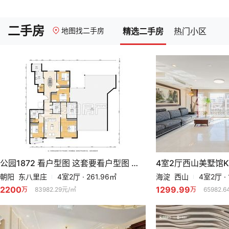
二手房
地图找二手房
精选二手房
热门小区
公园1872 看户型图 这套要看户型图 有惊喜!
4室2厅西山美墅馆
朝阳 东八里庄
4室2厅 · 261.96㎡
海淀 西山
4室2厅 · 
2200
1299.99
万
83982.29元/㎡
万
65982.